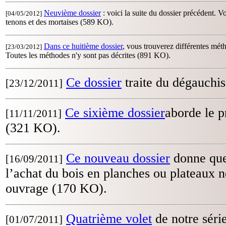
Neuvième
dossier
: voici la suite du dossier précédent. V
[04/05/2012]
tenons et des mortaises (589 KO).
Dans ce huitième dossier
, vous trouverez différentes méth
[23/03/2012]
Toutes les méthodes n'y sont pas décrites (891 KO).
Ce dossier
traite du dégauchi
[23/12/2011]
Ce sixième dossier
aborde le p
[11/11/2011]
(321 KO).
Ce nouveau dossier
donne quel
[16/09/2011]
l’achat du bois en planches ou plateaux né
ouvrage (170 KO).
Quatrième volet
de notre série
[01/07/2011]