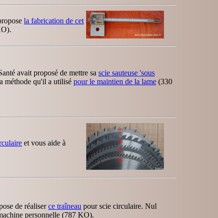
s propose
la fabrication de cet
KO).
Santé avait proposé de mettre sa
scie sauteuse 'sous
la méthode qu'il a utilisé
pour le maintien de la lame
(330
rculaire
et vous aide à
pose de réaliser
ce traîneau
pour scie circulaire. Nul
 machine personnelle (787 KO).